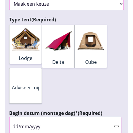
Type tent
(Required)
Lodge
Delta
Cube
Choice number 4 does not have an image
Adviseer mij
Begin datum (montage dag)*
(Required)