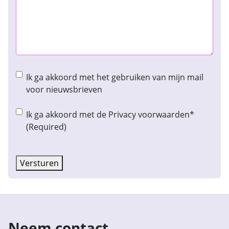
Instemming
Ik ga akkoord met het gebruiken van mijn mail
nieuwsbrief
voor nieuwsbrieven
Instemming
(Required)
Ik ga akkoord met de Privacy voorwaarden*
(Required)
Versturen
Neem contact