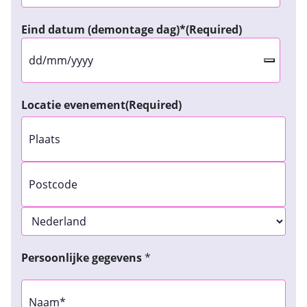
Eind datum (demontage dag)*
(Required)
Locatie evenement
(Required)
Stad
ZIP
/
Land
Postal
Persoonlijke gegevens
*
Code
Persoonlijke
gegevens
(Required)