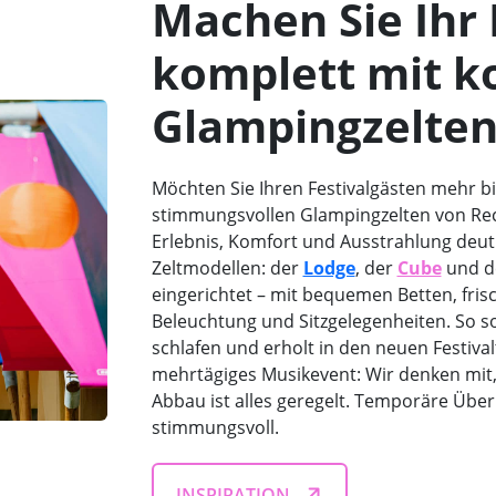
Machen Sie Ihr 
komplett mit k
Glampingzelte
Möchten Sie Ihren Festivalgästen mehr bie
stimmungsvollen Glampingzelten von Rech
Erlebnis, Komfort und Ausstrahlung deutli
Zeltmodellen: der
Lodge
, der
Cube
und d
eingerichtet – mit bequemen Betten, fri
Beleuchtung und Sitzgelegenheiten. So so
schlafen und erholt in den neuen Festival
mehrtägiges Musikevent: Wir denken mit, 
Abbau ist alles geregelt. Temporäre Übe
stimmungsvoll.
INSPIRATION