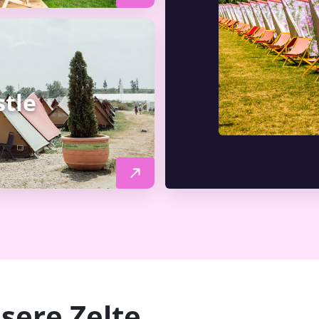
stle
sere Zelte