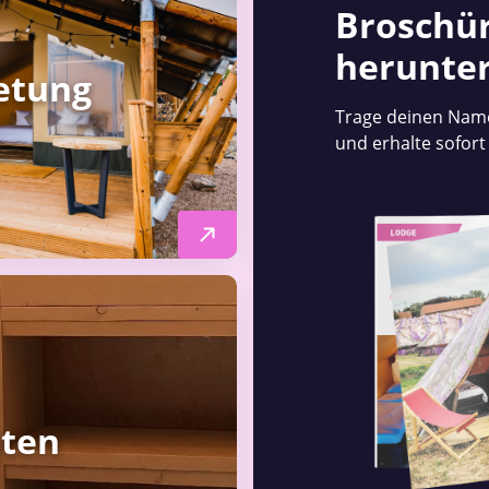
Broschü
herunte
etung
Trage deinen Name
und erhalte sofort
eten