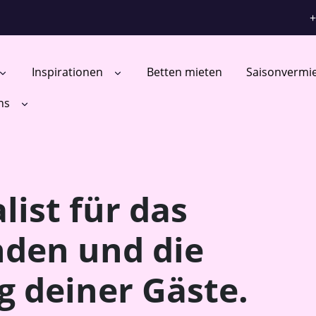
+
Inspirationen
Betten mieten
Saisonvermi
ns
list für das
den und die
g deiner Gäste.