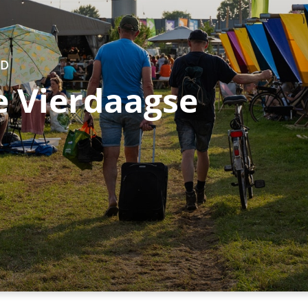
ND
 Vierdaagse