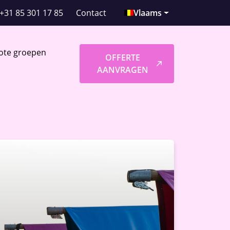
+31 85 301 17 85
Contact
Vlaams
ote groepen
OFFERTE
AANVRAGEN