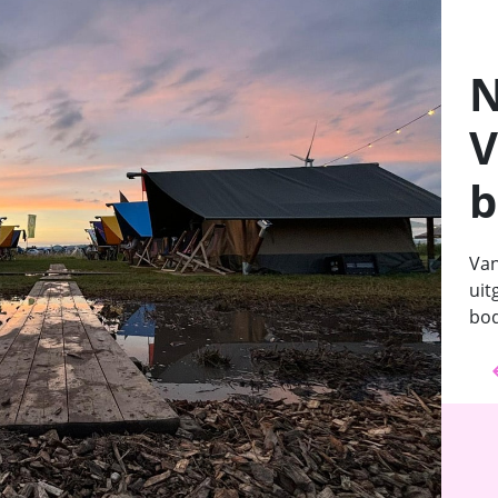
N
V
b
Van
uit
bod