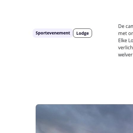
De cam
Sportevenement
met o
Lodge
Elke L
verlic
welver