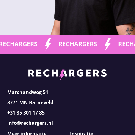
RGERS
RECHARGERS
RECHARGER
Marchandweg 51
3771 MN Barneveld
+31 85 301 17 85
info@rechargers.nl
Meer informatie
Inspiratie