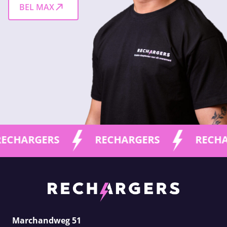
BEL MAX
RGERS
RECHARGERS
RECHARGER
Marchandweg 51