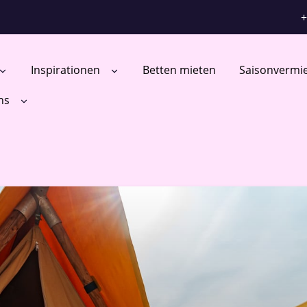
+
Inspirationen
Betten mieten
Saisonvermi
ns