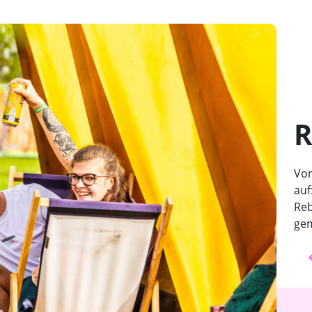
R
Vom
auf
Reb
gem