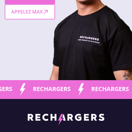
APPELEZ MAX
S
RECHARGERS
RECHARGERS