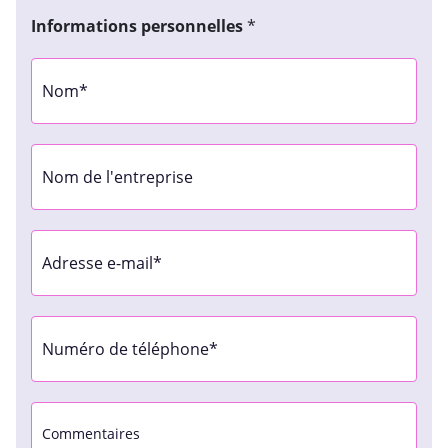
Pays
Informations personnelles
*
Données
personnelles
(Nécessaire)
Nom
Nom
de
l'entreprise
Nom
Adresse
de
e-
l'entreprise
mail
(Nécessaire)
Téléphone
(Nécessaire)
Sans
titre